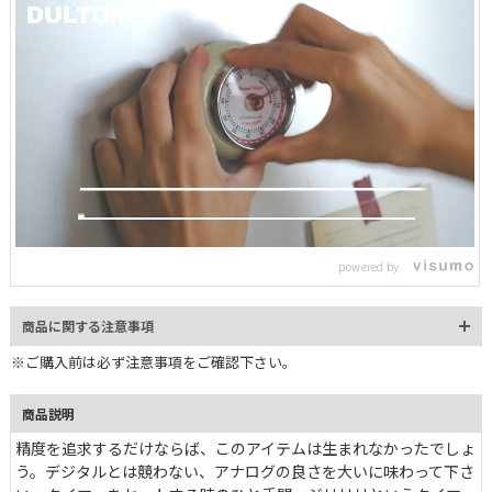
L
o
/
U
a
n
d
m
e
powered by
u
d
t
:
e
1
0
商品に関する注意事項
0
.
0
※ご購入前は必ず注意事項をご確認下さい。
0
%
商品説明
精度を追求するだけならば、このアイテムは生まれなかったでしょ
う。デジタルとは競わない、アナログの良さを大いに味わって下さ