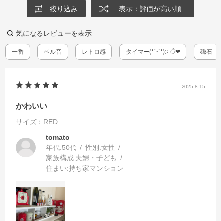
絞り込み
表示：評価が高い順
気になるレビューを表示
一番
ベル音
レトロ感
タイマー(*ˊᵕˋ*)੭ ੈ❤︎
磁石
2025.8.15
かわいい
サイズ：RED
tomato
年代:
50代
性別:
女性
家族構成:
夫婦・子ども
住まい:
持ち家マンション