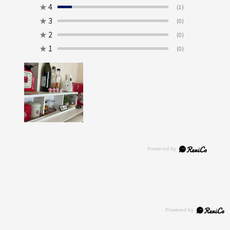
★
4
(1)
★
3
(0)
★
2
(0)
★
1
(0)