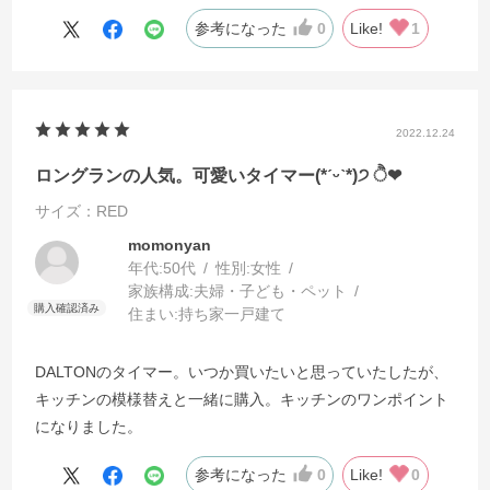
参考になった
0
Like!
1
2022.12.24
ロングランの人気。可愛いタイマー(*ˊᵕˋ*)੭ ੈ❤︎
サイズ：RED
momonyan
年代:
50代
性別:
女性
家族構成:
夫婦・子ども・ペット
住まい:
持ち家一戸建て
DALTONのタイマー。いつか買いたいと思っていたしたが、
キッチンの模様替えと一緒に購入。キッチンのワンポイント
になりました。
参考になった
0
Like!
0