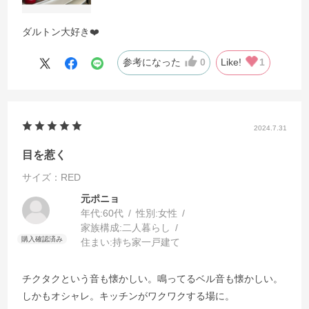
ダルトン大好き❤️
参考になった
0
Like!
1
2024.7.31
目を惹く
サイズ：RED
元ポニョ
年代:
60代
性別:
女性
家族構成:
二人暮らし
住まい:
持ち家一戸建て
チクタクという音も懐かしい。鳴ってるベル音も懐かしい。
しかもオシャレ。キッチンがワクワクする場に。