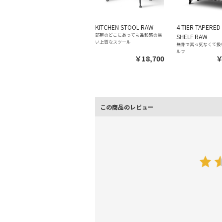
KITCHEN STOOL RAW
4 TIER TAPERED
部屋のどこにあっても違和感の無
SHELF RAW
い上質なスツール
無骨で素っ気なくて扱
ルフ
￥18,700
￥
この商品のレビュー