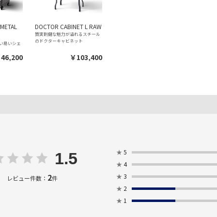
 METAL
DOCTOR CABINET L RAW
質実剛健な魅力が溢れるスチール
のドクターキャビネット
い易いシェ
46,200
￥103,400
★
5
1.5
★
4
2
★
3
レビュー件数：
件
★
2
★
1