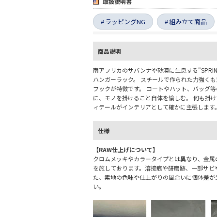
取扱説明書
ラッピングNG
組み立て商品
商品説明
南アフリカのサバンナや砂漠に生息する"SPRIN
ハンガーラック。 スチールで作られた力強く
フックが特徴です。 コートやハット、バッグ
に、モノを掛けること自体を愉しむ。 何も掛
ィテールがインテリアとして確かに主張します
仕様
【RAW仕上げについて】
クロムメッキやカラータイプとは異なり、金属
を施しております。溶接痕や研磨跡、一部サビ
た、素地の色味や仕上がりの風合いに個体差が
い。