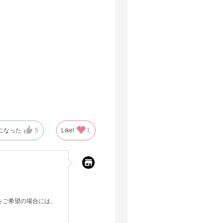
組み立てたもの？」「返品の品？」
になった
5
Like!
1
金額をかけるのであれば他のものに
をご希望の場合には、