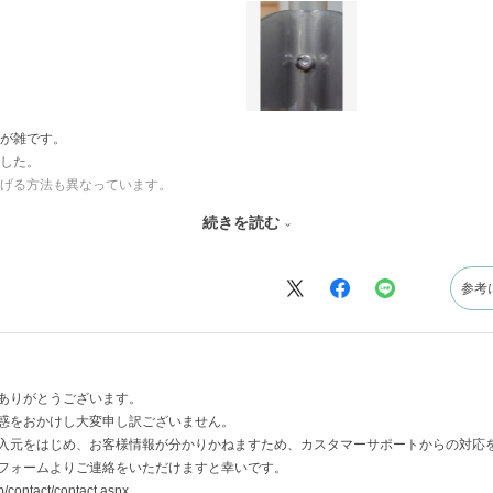
が雑です。
した。
げる方法も異なっています。
すためとは思えない普通の傷が多数ありました。
続きを読む
ツもすでに筒の中に入ってしまっていて取り出すことも困難であり、「一旦誰かが
、しかも1個は頭が壊れているネジでどうにもなりませんでした。
参考
で、なんとか組み立てましたが（しかも説明書は一切参考にならず）、これだけの
念な商品でした。
ありがとうございます。
惑をおかけし大変申し訳ございません。
入元をはじめ、お客様情報が分かりかねますため、カスタマーサポートからの対応
フォームよりご連絡をいただけますと幸いです。
p/contact/contact.aspx