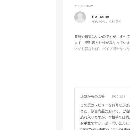
サイズ：RAW
no name
年代:
40代
性別:
男性
質感や形等はいいのですが、すべて
まず、説明書と仕様が異なっていま
ネジも異なれば、パイプ同士をつな
またパイプ自体に、オールド感を出
筒にセットされるプラスチックパー
と感じました。
固定用ネジも、予備は入っておらず
重さもあるし返品するのも面倒なの
した方が良さそうです。
気に入っていたダルトンなだけに残
店舗からの回答
2025.2.28
この度はレビューをお寄せ頂き
また、該当商品において、ご迷
恐れ入りますが、本投稿では購
お手数ですが、以下問い合わせ
https://www.dulton.jp/onlinesho