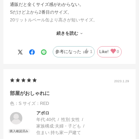
通販だと全くサイズ感がわからない。
Sだけど上から2番目のサイズ。
20リットルペール缶より高さが短いサイズ。
口径は近いので面積は同じぐらい場所は取る
続きを読む
既に1個持っていて青は可燃ゴミ、赤は鉄くずで分けてい
る。
参考になった
1
Like!
0
蓋があるのでパーツクリーナーなど臭いが出なくて良い。
ある程度気密があると思う。
2023.1.29
部屋がおしゃれに
色：S
サイズ：RED
アポロ
年代:
40代
性別:
女性
家族構成:
夫婦・子ども
住まい:
持ち家一戸建て