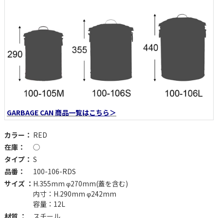
GARBAGE CAN 商品一覧は
こちら
＞
カラー：
RED
在庫：
◯
タイプ：
S
品番：
100-106-RDS
サイズ ：
H.355mm φ270mm(蓋を含む)
内寸：H.290mm φ242mm
容量：12L
材質 ：
スチール