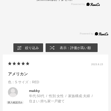
絞り込み
表示：評価が高い順
2023.8.15
アメリカン
色：S
サイズ：RED
makky
年代:
50代
性別:
女性
家族構成:
夫婦
住まい:
持ち家一戸建て