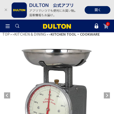
0
TOP
KITCHEN & DINING
KITCHEN TOOL・COOKWARE
>
>