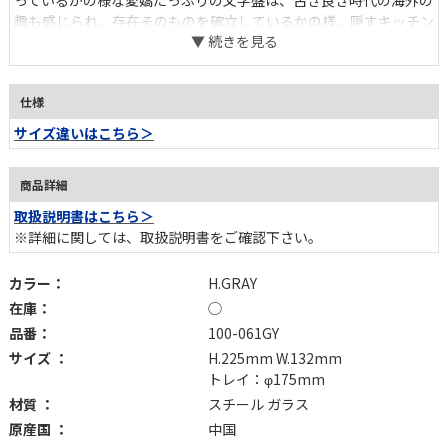
っているかの様な愛嬌たっぷりの文字盤は、古き良き時代の海外の
趣も感じられ、存在そのものを確立しているかの様。隠すキッチン
ツールではなく見せたくなるアイテムです。
仕様
サイズ違いはこちら＞
商品詳細
取扱説明書はこちら＞
※詳細に関しては、取扱説明書をご確認下さい。
カラー：
H.GRAY
在庫：
◯
品番：
100-061GY
サイズ ：
H.225mm W.132mm
トレイ：φ175mm
材質 ：
スチール ガラス
原産国 ：
中国