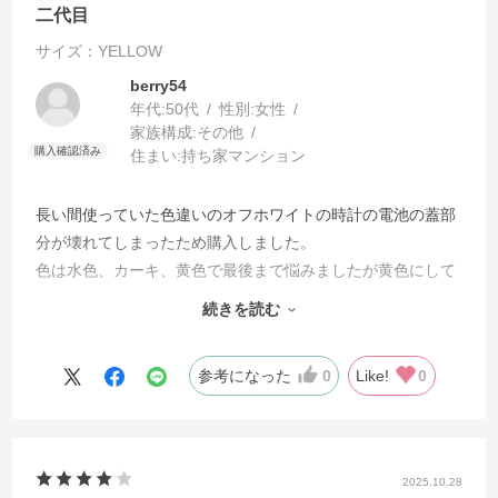
二代目
サイズ：YELLOW
berry54
年代:
50代
性別:
女性
家族構成:
その他
住まい:
持ち家マンション
長い間使っていた色違いのオフホワイトの時計の電池の蓋部
分が壊れてしまったため購入しました。
色は水色、カーキ、黄色で最後まで悩みましたが黄色にして
良かったです。いいアクセントになっています。
続きを読む
以前の物よりも機能性面も良くなっていて使いやすいです。
参考になった
0
Like!
0
2025.10.28