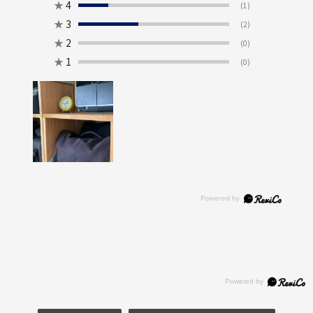
★
4
(1)
★
3
(2)
★
2
(0)
★
1
(0)