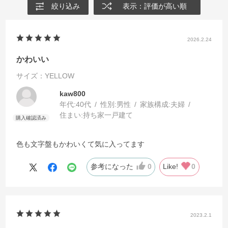
絞り込み
表示：評価が高い順
2026.2.24
かわいい
サイズ：YELLOW
kaw800
年代:
40代
性別:
男性
家族構成:
夫婦
住まい:
持ち家一戸建て
色も文字盤もかわいくて気に入ってます
参考になった
0
Like!
0
2023.2.1