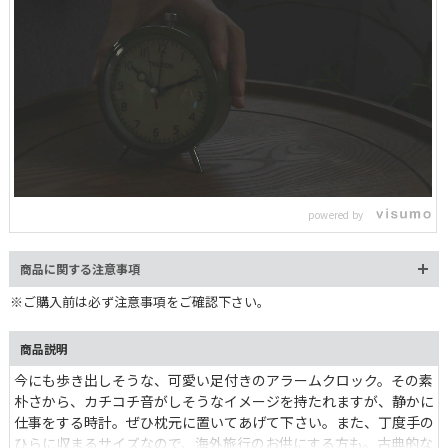
L
o
/
U
a
n
d
m
e
powered by
u
d
t
:
e
9
7
商品に関する注意事項
.
3
9
※ご購入前は必ず注意事項をご確認下さい。
%
商品説明
今にも歩き出しそうな、可愛い足付きのアラームクロック。その素
朴さから、カチコチ音がしそうなイメージを持たれますが、静かに
仕事をする時計。ぜひ枕元に置いてあげて下さい。また、丁度手の
ひらに収まるサイズなので、海外旅行のお供にする方も。古典的な