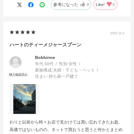
参考になった
0
Like!
0
2022.11.2
ハートのティーメジャースプーン
Bobbinne
年代:
50代
性別:
女性
家族構成:
夫婦・子ども・ペット
住まい:
持ち家一戸建て
わりと以前から時々お店で見かけては買い忘れてきたお匙。
高価ではないものの、ネットで買おうと思うと何かとまとめ