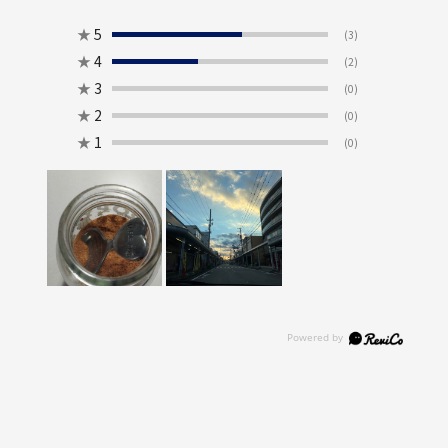
★
5
(3)
★
4
(2)
★
3
(0)
★
2
(0)
★
1
(0)