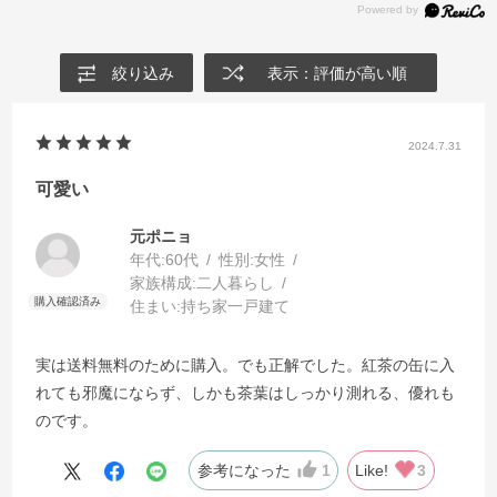
絞り込み
表示：評価が高い順
2024.7.31
可愛い
元ポニョ
年代:
60代
性別:
女性
家族構成:
二人暮らし
住まい:
持ち家一戸建て
実は送料無料のために購入。でも正解でした。紅茶の缶に入
れても邪魔にならず、しかも茶葉はしっかり測れる、優れも
のです。
参考になった
1
Like!
3