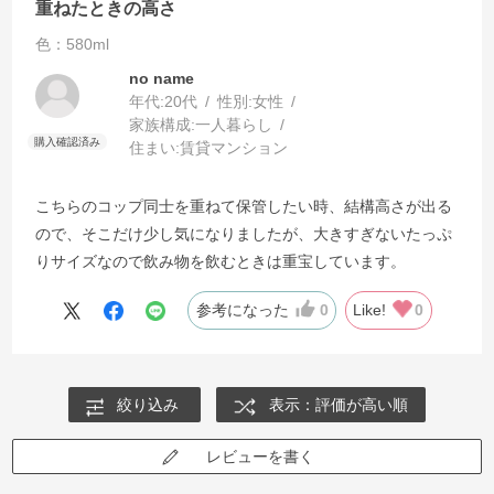
重ねたときの高さ
色：580ml
no name
年代:
20代
性別:
女性
家族構成:
一人暮らし
住まい:
賃貸マンション
こちらのコップ同士を重ねて保管したい時、結構高さが出る
ので、そこだけ少し気になりましたが、大きすぎないたっぷ
りサイズなので飲み物を飲むときは重宝しています。
参考になった
0
Like!
0
絞り込み
表示：評価が高い順
レビューを書く