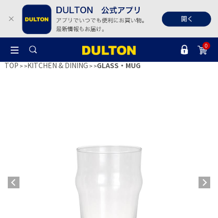
0
TOP
KITCHEN & DINING
GLASS・MUG
>
>