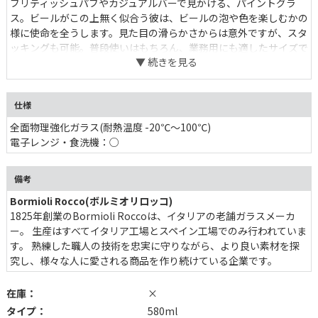
ブリティッシュパブやカジュアルバーで見かける、パイントグラ
ス。ビールがこの上無く似合う彼は、ビールの泡や色を楽しむかの
様に使命を全うします。見た目の滑らかさからは意外ですが、スタ
ッキングも可能。普段使いはもちろん、業務用にも適したサイズで
す。500ml缶がぴったり収まる1パイント。
仕様
全面物理強化ガラス(耐熱温度 -20℃〜100℃)
電子レンジ・食洗機：○
備考
Bormioli Rocco(ボルミオリロッコ)
1825年創業のBormioli Roccoは、イタリアの老舗ガラスメーカ
ー。 生産はすべてイタリア工場とスペイン工場でのみ行われていま
す。 熟練した職人の技術を忠実に守りながら、より良い素材を探
究し、様々な人に愛される商品を作り続けている企業です。
在庫：
×
タイプ：
580ml