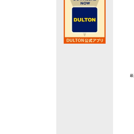
最近閲覧したお勧めの商品
最