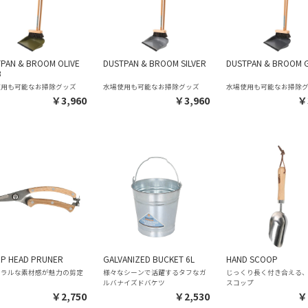
PAN & BROOM OLIVE
DUSTPAN & BROOM SILVER
DUSTPAN & BROOM 
B
使用も可能なお掃除グッズ
水場使用も可能なお掃除グッズ
水場使用も可能なお掃除
￥3,960
￥3,960
￥
P HEAD PRUNER
GALVANIZED BUCKET 6L
HAND SCOOP
ュラルな素材感が魅力の剪定
様々なシーンで活躍するタフなガ
じっくり長く付き合える
ミ
ルバナイズドバケツ
スコップ
￥2,750
￥2,530
￥