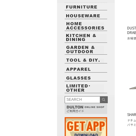
DUST
DRA
水場
SHAR
ナチ
バサ