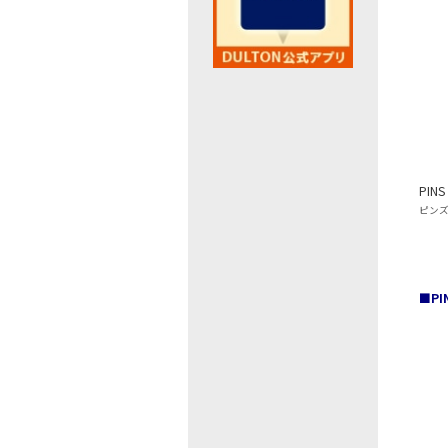
PINS
ピンズ
■P
最近閲覧したお勧めの商品