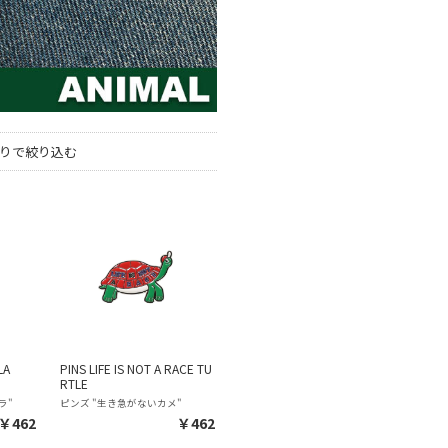
りで絞り込む
LA
PINS LIFE IS NOT A RACE TU
RTLE
ラ"
ピンズ "生き急がないカメ"
￥462
￥462