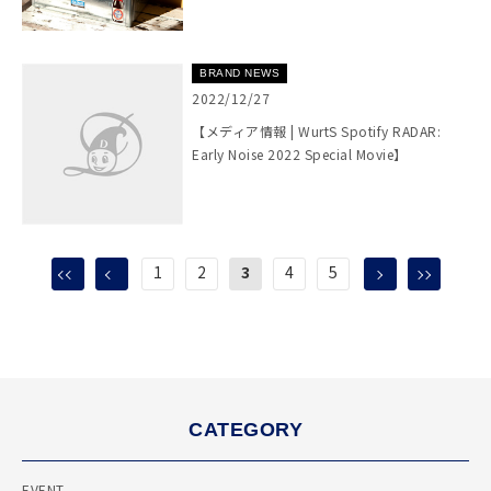
BRAND NEWS
2022/12/27
【メディア情報 | WurtS Spotify RADAR:
Early Noise 2022 Special Movie】
1
2
3
4
5
CATEGORY
EVENT