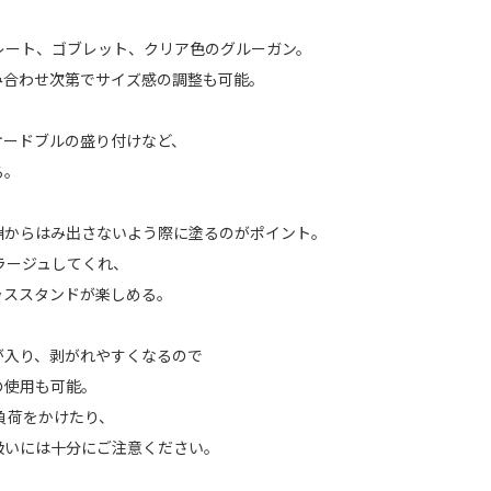
レート、ゴブレット、クリア色のグルーガン。
、組み合わせ次第でサイズ感の調整も可能。
オードブルの盛り付けなど、
る。
淵からはみ出さないよう際に塗るのがポイント。
ラージュしてくれ、
ラススタンドが楽しめる。
が入り、剥がれやすくなるので
の使用も可能。
負荷をかけたり、
扱いには十分にご注意ください。