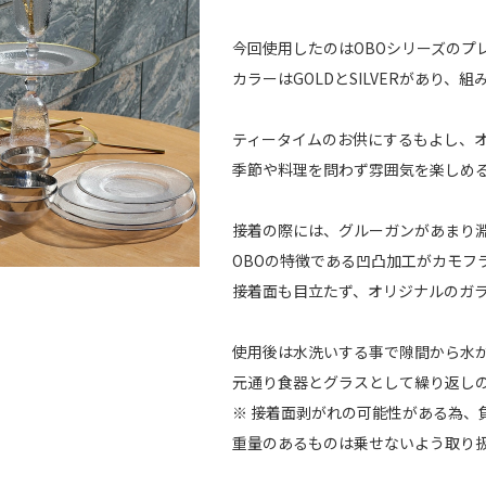
今回使用したのはOBOシリーズのプ
カラーはGOLDとSILVERがあり
ティータイムのお供にするもよし、
季節や料理を問わず雰囲気を楽しめ
接着の際には、グルーガンがあまり
OBOの特徴である凹凸加工がカモフ
接着面も目立たず、オリジナルのガ
使用後は水洗いする事で隙間から水
元通り食器とグラスとして繰り返し
※ 接着面剥がれの可能性がある為、
重量のあるものは乗せないよう取り