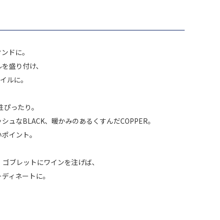
タンドに。
ルを盛り付け、
タイルに。
相性ぴったり。
ッシュなBLACK、暖かみのあるくすんだCOPPER。
いポイント。
、ゴブレットにワインを注げば、
ーディネートに。