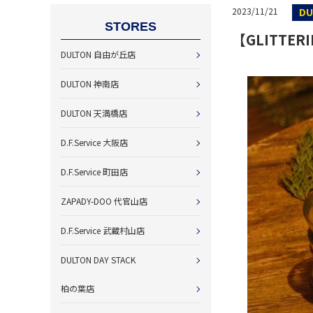
D
2023/11/21
STORES
【GLITTE
DULTON 自由が丘店
DULTON 神南店
DULTON 天満橋店
D.F.Service 大阪店
D.F.Service 町田店
ZAPADY-DOO 代官山店
D.F.Service 武蔵村山店
DULTON DAY STACK
柏の葉店