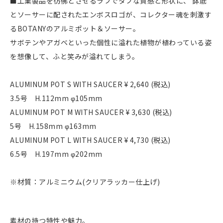
■工業製品を彷彿とさせるラフでタフな質感と形状に、 鉢底
とソーサーに配されたエンボスロゴが、コレクター魂を刺激す
るBOTANYのアルミポット＆ソーサー。
サボテンやアガベといった個性に溢れた植物が植わっている姿
を想像して、ふと笑みが溢れてしまう。
ALUMINUM POT S WITH SAUCER ¥ 2,640 (税込)
3.5号 H.112mm φ105mm
ALUMINUM POT M WITH SAUCER ¥ 3,630 (税込)
5号 H.158mm φ163mm
ALUMINUM POT L WITH SAUCER ¥ 4,730 (税込)
6.5号 H.197mm φ202mm
※材質：アルミニウム(クリアラッカー仕上げ)
素材の持つ特性や魅力。