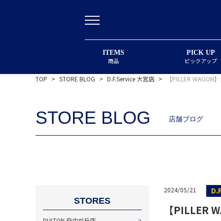
ITEMS
PICK UP
商品
ピックアップ
TOP
>
STORE BLOG
>
D.F.Service 大宮店
>
【PILLER WAG
STORE BLOG
店舗ブログ
D.
2024/05/21
STORES
【PILLE
DULTON 自由が丘店