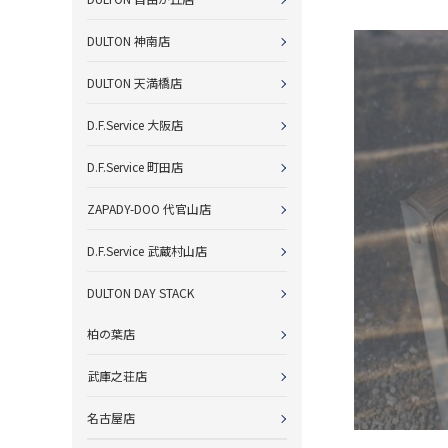
DULTON 神南店
DULTON 天満橋店
D.F.Service 大阪店
D.F.Service 町田店
ZAPADY-DOO 代官山店
D.F.Service 武蔵村山店
DULTON DAY STACK
柏の葉店
武庫之荘店
名古屋店