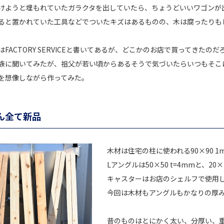
けようと埋もれていたガラクタを出していたら、ちょうどいいワゴンが
ると置かれていた工具などでついたキズはあるものの、木は腐ったりも
FACTORY SERVICEと書いてあるが、どこかのお店で買ってきたのだ
族に聞いてみたが、祖父が若い頃からあるそうで気づいたらいつもそこ
を想像しながら作ってみた。
ん全て新品
木材は住宅の柱に使われる90×90 1
Lアングルは50×50 t=4mmと、20
キャスターはお店のシェルフで使用
今回は木材もアングルもかなりの厚
昔のものはとにかく太い、分厚い、