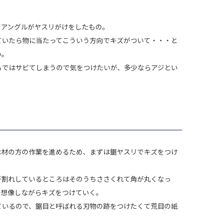
のアングルがヤスリがけをしたもの。
ていたら物に当たってこういう方向でキズがついて・・・と
い。
ろではサビてしまうので気をつけたいが、多少ならアジとい
木材の方の作業を進めるため、まずは鋸ヤスリでキズをつけ
干割れしているところはそのうちささくれて角が丸くなっ
を想像しながらキズをつけていく。
ているので、鋸目と呼ばれる刃物の跡をつけたくて荒目の紙