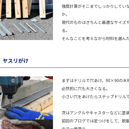
強度計算がそこまでしっかりしてい
か。
現代のものはきちんと最適なサイズ
る。
そんなことを考えながら材料を選ん
、ヤスリがけ
まずはドリルで穴あけ、90×90の
必然的に穴も大きくなる。
小さい穴をあけたらステップドリル
次はアングルやキャスターなどに塗
前回のブログでは足つけをして、脱
ので一発塗り。