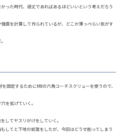
なかった時代、頑丈であればあるほどいいという考えだろう
や強度を計算して作られているが、どこか薄っぺらい気がす
だ。
木材を固定するためにM8の六角コーチスクリューを使うので、
で穴を拡げていく。
装をしてヤスリがけをしていく。
脂もしてと下地の処理をしたが、今回はどうせ削ってしまう