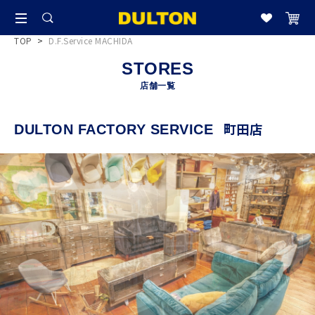
TOP
>
D.F.Service MACHIDA
STORES
店舗一覧
町田店
DULTON FACTORY SERVICE