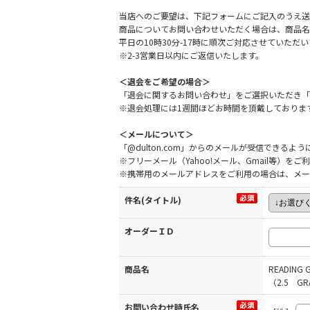
当店へのご要望は、下記フォームにご記入のうえ送
商品についてお問い合わせいただく場合は、商品名
平日の10時30分-17時に順次ご対応させていた
※2-3営業日以内にご返信いたします。
＜退会をご希望の場合＞
「退会に関するお問い合わせ」をご選択いただき「
※退会処理には1週間ほどお時間を頂戴しておりま
＜メールについて＞
「@dulton.com」からのメールが受信できる
※フリーメール（Yahoo!メール、Gmail等）
※携帯用のメールアドレスをご利用の場合は、メー
件名(タイトル)
オーダーＩＤ
商品名
READING G
（2.5 GR
お問い合わせ時氏名