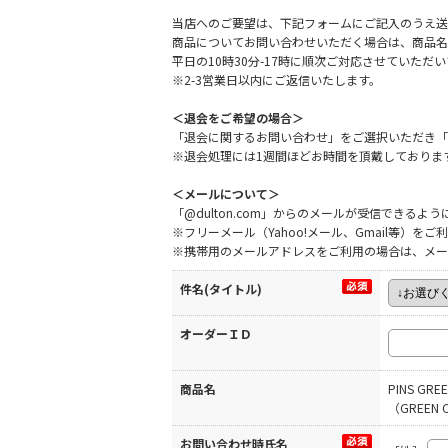
当店へのご要望は、下記フォームにご記入のうえ送
商品についてお問い合わせいただく場合は、商品名
平日の10時30分-17時に順次ご対応させていた
※2-3営業日以内にご返信いたします。
＜退会をご希望の場合＞
「退会に関するお問い合わせ」をご選択いただき「
※退会処理には1週間ほどお時間を頂戴しておりま
＜メールについて＞
「@dulton.com」からのメールが受信できる
※フリーメール（Yahoo!メール、Gmail等）
※携帯用のメールアドレスをご利用の場合は、メー
件名(タイトル)
オーダーＩＤ
商品名
PINS GREE
（GREEN C
お問い合わせ時氏名