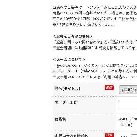
当店へのご要望は、下記フォームにご記入のうえ送
商品についてお問い合わせいただく場合は、商品名
平日の10時30分-17時に順次ご対応させていた
※2-3営業日以内にご返信いたします。
＜退会をご希望の場合＞
「退会に関するお問い合わせ」をご選択いただき「
※退会処理には1週間ほどお時間を頂戴しておりま
＜メールについて＞
「@dulton.com」からのメールが受信できる
※フリーメール（Yahoo!メール、Gmail等）
※携帯用のメールアドレスをご利用の場合は、メー
件名(タイトル)
オーダーＩＤ
商品名
WAFFLE IN
（BLUE）
お問い合わせ時氏名