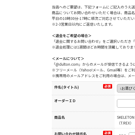
当店へのご要望は、下記フォームにご記入のうえ送
商品についてお問い合わせいただく場合は、商品名
平日の10時30分-17時に順次ご対応させていた
※2-3営業日以内にご返信いたします。
＜退会をご希望の場合＞
「退会に関するお問い合わせ」をご選択いただき「
※退会処理には1週間ほどお時間を頂戴しておりま
＜メールについて＞
「@dulton.com」からのメールが受信できる
※フリーメール（Yahoo!メール、Gmail等）
※携帯用のメールアドレスをご利用の場合は、メー
件名(タイトル)
オーダーＩＤ
商品名
SKELETON 
（T.REX）
お問い合わせ時氏名