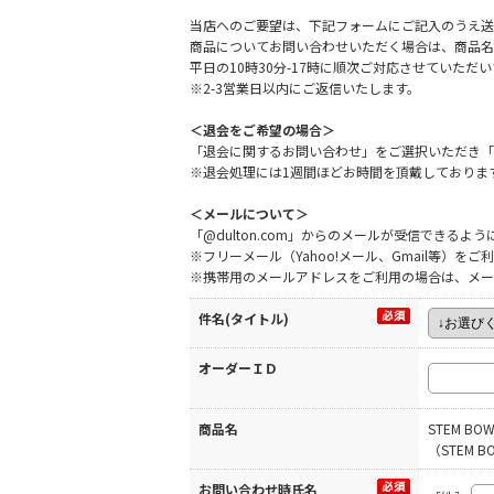
当店へのご要望は、下記フォームにご記入のうえ送
商品についてお問い合わせいただく場合は、商品名
平日の10時30分-17時に順次ご対応させていた
※2-3営業日以内にご返信いたします。
＜退会をご希望の場合＞
「退会に関するお問い合わせ」をご選択いただき「
※退会処理には1週間ほどお時間を頂戴しておりま
＜メールについて＞
「@dulton.com」からのメールが受信できる
※フリーメール（Yahoo!メール、Gmail等）
※携帯用のメールアドレスをご利用の場合は、メー
件名(タイトル)
オーダーＩＤ
商品名
STEM BOW
（STEM BO
お問い合わせ時氏名