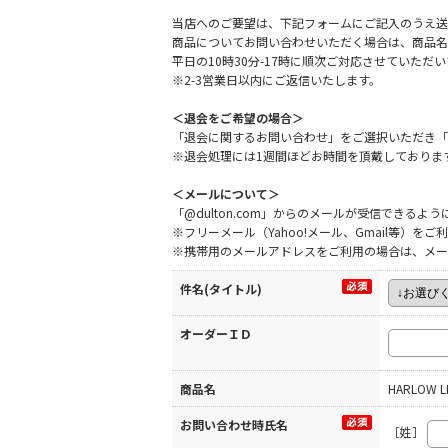
当店へのご要望は、下記フォームにご記入のうえ送
商品についてお問い合わせいただく場合は、商品名
平日の10時30分-17時に順次ご対応させていた
※2-3営業日以内にご返信いたします。
＜退会をご希望の場合＞
「退会に関するお問い合わせ」をご選択いただき「
※退会処理には1週間ほどお時間を頂戴しておりま
＜メールについて＞
「@dulton.com」からのメールが受信できる
※フリーメール（Yahoo!メール、Gmail等）
※携帯用のメールアドレスをご利用の場合は、メー
件名(タイトル)
オーダーＩＤ
商品名
HARLOW L
お問い合わせ時氏名
［姓］