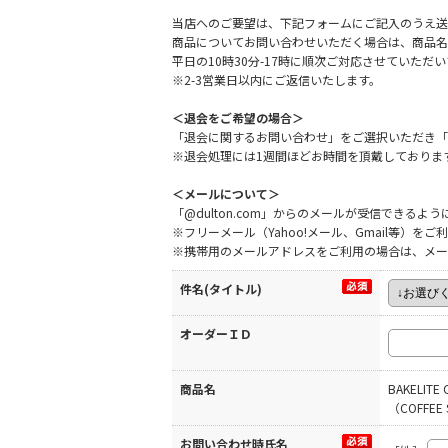
当店へのご要望は、下記フォームにご記入のうえ送
商品についてお問い合わせいただく場合は、商品名
平日の10時30分-17時に順次ご対応させていた
※2-3営業日以内にご返信いたします。
＜退会をご希望の場合＞
「退会に関するお問い合わせ」をご選択いただき「
※退会処理には1週間ほどお時間を頂戴しておりま
＜メールについて＞
「@dulton.com」からのメールが受信できる
※フリーメール（Yahoo!メール、Gmail等）
※携帯用のメールアドレスをご利用の場合は、メー
件名(タイトル)
オーダーＩＤ
商品名
BAKELITE
（COFFEE
お問い合わせ時氏名