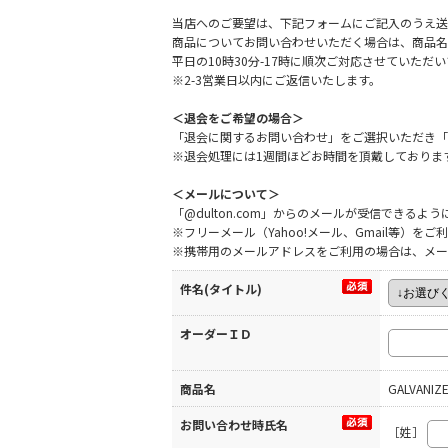
当店へのご要望は、下記フォームにご記入のうえ送
商品についてお問い合わせいただく場合は、商品名
平日の10時30分-17時に順次ご対応させていた
※2-3営業日以内にご返信いたします。
＜退会をご希望の場合＞
「退会に関するお問い合わせ」をご選択いただき「
※退会処理には1週間ほどお時間を頂戴しておりま
＜メールについて＞
「@dulton.com」からのメールが受信できる
※フリーメール（Yahoo!メール、Gmail等）
※携帯用のメールアドレスをご利用の場合は、メー
件名(タイトル)
オーダーＩＤ
商品名
GALVANIZE
お問い合わせ時氏名
［姓］