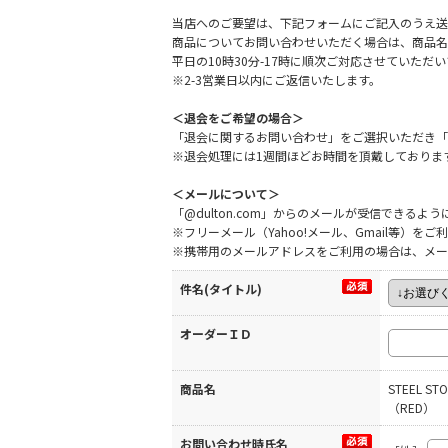
当店へのご要望は、下記フォームにご記入のうえ送
商品についてお問い合わせいただく場合は、商品名
平日の10時30分-17時に順次ご対応させていた
※2-3営業日以内にご返信いたします。
＜退会をご希望の場合＞
「退会に関するお問い合わせ」をご選択いただき「
※退会処理には1週間ほどお時間を頂戴しておりま
＜メールについて＞
「@dulton.com」からのメールが受信できる
※フリーメール（Yahoo!メール、Gmail等）
※携帯用のメールアドレスをご利用の場合は、メー
件名(タイトル)
オーダーＩＤ
商品名
STEEL ST
（RED）
お問い合わせ時氏名