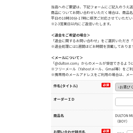
当店へのご要望は、下記フォームにご記入のうえ送
商品についてお問い合わせいただく場合は、商品名
平日の10時30分-17時に順次ご対応させていた
※2-3営業日以内にご返信いたします。
＜退会をご希望の場合＞
「退会に関するお問い合わせ」をご選択いただき「
※退会処理には1週間ほどお時間を頂戴しておりま
＜メールについて＞
「@dulton.com」からのメールが受信できる
※フリーメール（Yahoo!メール、Gmail等）
※携帯用のメールアドレスをご利用の場合は、メー
件名(タイトル)
オーダーＩＤ
商品名
DULTON M
（BOY）
お問い合わせ時氏名