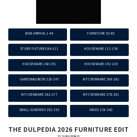
NEW ARRIVAL 1-49
FURNITURE 50-85
STORE FIXTURES 86-111
HOUSEWARE 112-159
HOUSEWARE 160-191
HOUSEWARE 192-219
GARDEN&GREEN 220-247
KITCHENWARE 248-261
KITCHENWARE 262-277
KITCHENWARE 278-291
SMALL SUNDRIES 292-333
INDEX 334-340
THE DULPEDIA 2026 FURNITURE EDIT
2026年6月発行