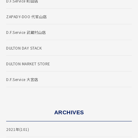
D.F.Service 町田店
ZAPADY-DOO 代官山店
D.F.Service 武蔵村山店
DULTON DAY STACK
DULTON MARKET STORE
D.F.Service 大宮店
ARCHIVES
2021年(101)