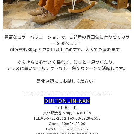
豊富なカラーバリエーションで、
お部屋の雰囲気に合わせてカラ
ーを選べます！
耐荷重も80kgと見た目以上に頑丈で、
大人でも座れます。
ゆらゆらと心地よく揺れて、ほっと一息ついたり、
テラスに置いてチルアウトなど…色々なシーンで活躍します。
是非店頭にてお試しください！
===================================
DULTON JIN-NAN
〒150-0041
東京都渋谷区神南1-4-8 1F-A
TEL.03-5728-2552 FAX.03-5728-2553
Open : 10:00～20:00
E-mail :
j-mail@dulton.jp
https://www.dulton.co.jp/stores/jin-nan