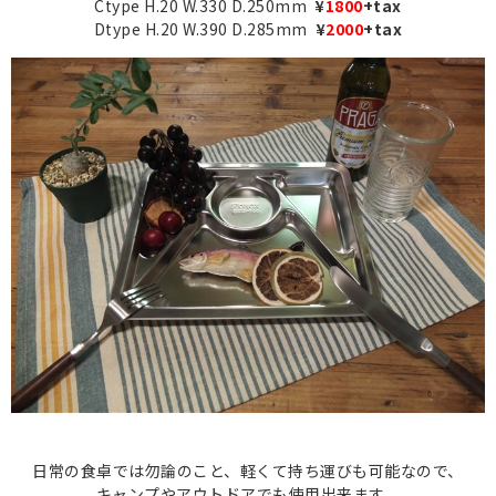
Ctype H.20 W.330 D.250mm
¥
1800
+tax
Dtype H.20 W.390 D.285mm
¥
2000
+tax
日常の食卓では勿論のこと、軽くて持ち運びも可能なので、
キャンプやアウトドアでも使用出来ます。