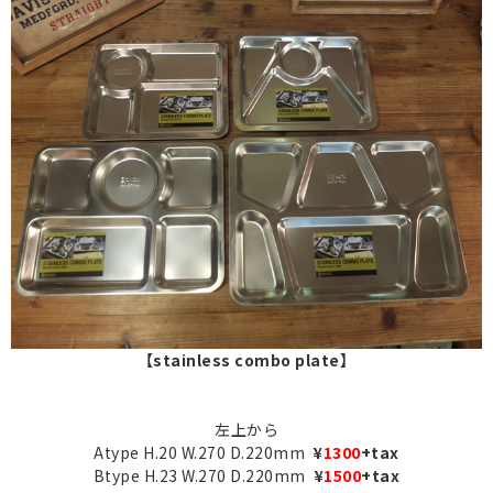
【stainless combo plate】
左上から
Atype H.20 W.270 D.220mm
¥
1300
+tax
Btype H.23 W.270 D.220mm
¥
1500
+tax