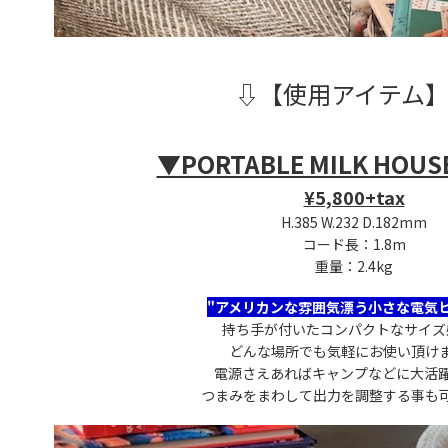
⇩【使用アイテム
▼PORTABLE MILK HOUSE
▼PORTABLE MILK HOUS
¥5,800+tax
H.385 W.232 D.182mm
コード長：1.8m
重量：2.4kg
"アメリカンな雰囲気漂う小さな電気ヒ
持ち手が付いたコンパクトなサイズ
どんな場所でも気軽にお使い頂け
電源さえあればキャンプなどに大活
つまみをまわして出力を調整する事も