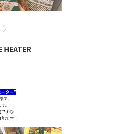
】⇩
 HEATER
E HEATER
ーター"
感で、
ます。
躍です◎
可能です。