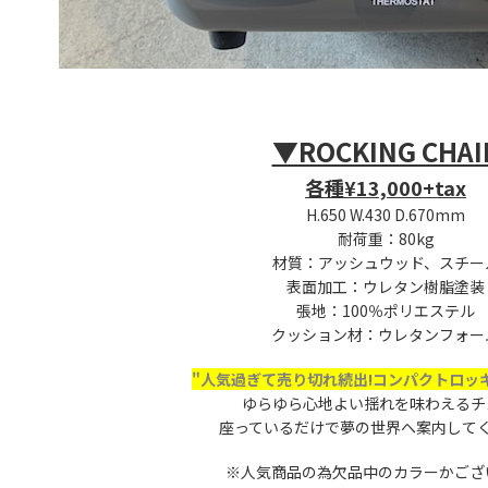
▼ROCKING CHAI
各種¥13,000+tax
H.650 W.430 D.670mm
耐荷重：80kg
材質：アッシュウッド、スチー
表面加工：ウレタン樹脂塗装
張地：100％ポリエステル
クッション材：ウレタンフォー
"人気過ぎて売り切れ続出!コンパクトロッ
ゆらゆら心地よい揺れを味わえるチ
座っているだけで夢の世界
へ案内して
※人気商品の為欠品中のカラーかござ