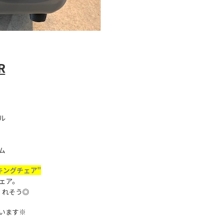
R
ル
ム
キングチェア"
ェア。
くれそう◎
います※