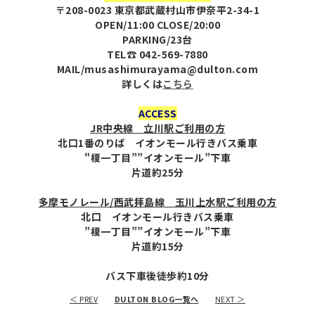
〒208-0023 東京都武蔵村山市伊奈平2-34-1
OPEN/11:00 CLOSE/20:00
PARKING/23台
TEL☎︎ 042-569-7880
MAIL/musashimurayama@dulton.com
詳しくは
こちら
ACCESS
JR中央線 立川駅ご利用の方
北口1番のりば イオンモール行きバス乗車
"榎一丁目””イオンモール”下車
片道約25分
多摩モノレール/西武拝島線 玉川上水駅ご利用の方
北口 イオンモール行きバス乗車
”榎一丁目””イオンモール”下車
片道約15分
バス下車後徒歩約10分
＜ PREV
DULTON BLOG一覧へ
NEXT ＞