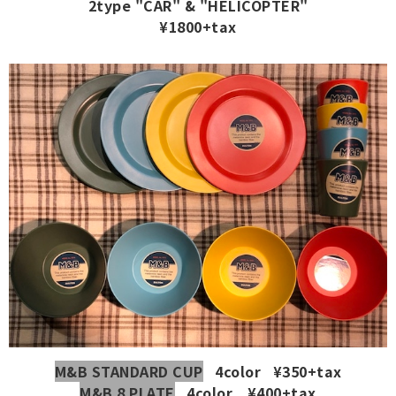
2type "CAR" & "HELICOPTER"
¥1800+tax
M&B STANDARD CUP
4color ¥350+tax
M&B 8 PLATE
4color ¥400+tax