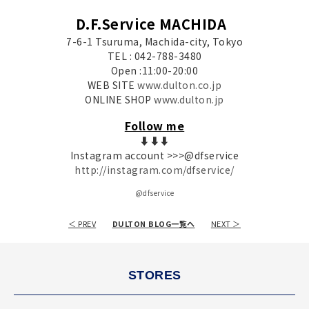
D.F.Service MACHIDA
7-6-1 Tsuruma, Machida-city, Tokyo
TEL : 042-788-3480
Open :11:00-20:00
WEB SITE
www.dulton.co.jp
ONLINE SHOP
www.dulton.jp
Follow me
⬇︎⬇︎⬇︎
Instagram account >>>@dfservice
http://instagram.com/dfservice/
@dfservice
＜ PREV
DULTON BLOG一覧へ
NEXT ＞
STORES