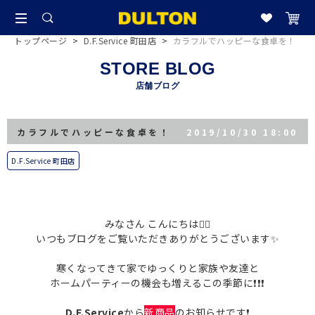
トップページ
>
D.F.Service 町田店
>
カラフルでハッピーな食卓を！
STORE BLOG
店舗ブログ
カラフルでハッピーな食卓を！
2019/10/30 18:00
D.F.Service 町田店
みなさん こんにちは🙋‍♀️
いつもブログをご覧いただきありがとうございます✨
寒くなってきて家でゆっくりと家族や友達と
ホームパーティーの機会も増えるこの季節に❗️❗️❗️
D.F.Service
から
新商品
のお知らせです❗️