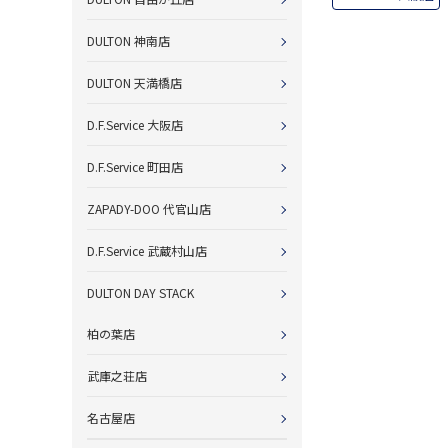
DULTON 神南店
DULTON 天満橋店
D.F.Service 大阪店
D.F.Service 町田店
ZAPADY-DOO 代官山店
D.F.Service 武蔵村山店
DULTON DAY STACK
柏の葉店
武庫之荘店
名古屋店