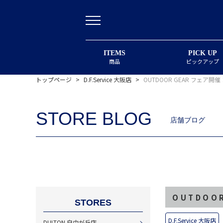
ITEMS
PICK UP
商品
ピックアップ
トップページ
>
D.F.Service 大阪店
>
OUTDOOR GEAR フェア開
STORE BLOG
店舗ブログ
OUTDOO
STORES
D.F.Service 大阪店
DULTON 自由が丘店