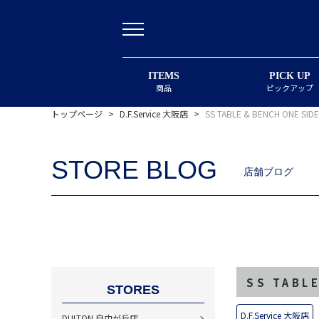
ITEMS
PICK UP
商品
ピックアップ
トップページ
>
D.F.Service 大阪店
>
SS TABLE & BENCH ONE SIDE
STORE BLOG
店舗ブログ
SS TABL
STORES
D.F.Service 大阪店
DULTON 自由が丘店