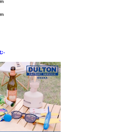
mm
mm
む-