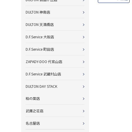
DULTON 神南店
DULTON 天満橋店
D.F.Service 大阪店
D.F.Service 町田店
ZAPADY-DOO 代官山店
D.F.Service 武蔵村山店
DULTON DAY STACK
柏の葉店
武庫之荘店
名古屋店