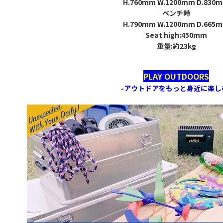
H.760mm W.1200mm D.830
ベンチ時
H.790mm W.1200mm D.665
Seat high:450mm
重量:約23kg
PLAY OUTDOORS
-アウトドアをもっと身近に楽し