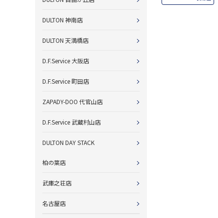
DULTON 神南店
DULTON 天満橋店
D.F.Service 大阪店
D.F.Service 町田店
ZAPADY-DOO 代官山店
D.F.Service 武蔵村山店
DULTON DAY STACK
柏の葉店
武庫之荘店
名古屋店