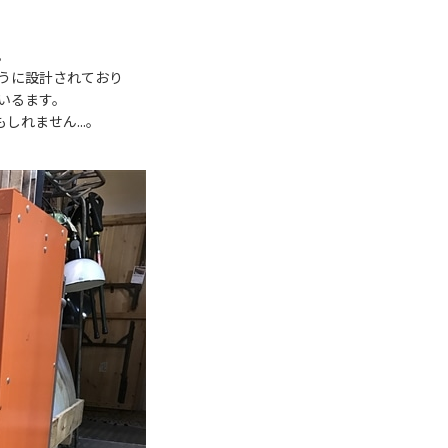
製。
うに設計されており
いるます。
れません...。