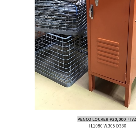
PENCO LOCKER ¥30,000 +TA
H.1080 W.305 D380