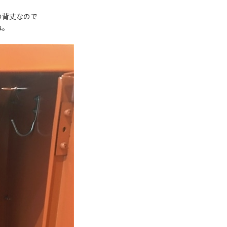
ー。
の背丈なので
よね。