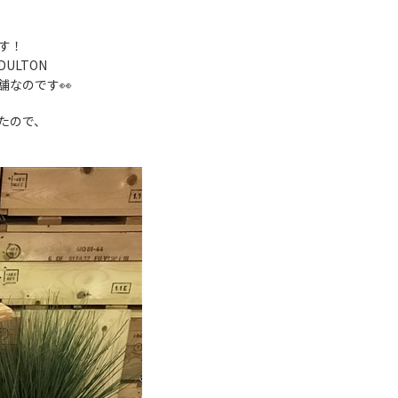
です！
ULTON
舗なのです👀
したので、
す。