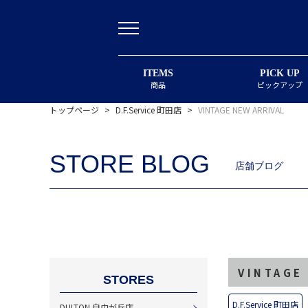
ITEMS
PICK UP
商品
ピックアップ
トップページ
>
D.F.Service 町田店
>
VINTAGE NEW ARRIVAL
STORE BLOG
店舗ブログ
VINTAGE
STORES
D.F.Service 町田店
DULTON 自由が丘店