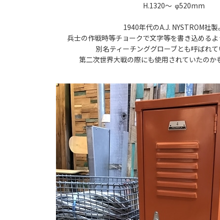
H.1320〜 φ520mm
1940年代のA.J. NYSTROM社
兵士の作戦時等チョークで文字等を書き込めるよ
別名ティーチンググローブとも呼ばれて
第二次世界大戦の際にも使用されていたのかもし