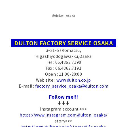
@dulton_osaka
DULTON FACTORY SERVICE OSAKA
3-21-57Komatsu,
Higashiyodogawa-ku,Osaka
Tel : 06.4862.7190
Fax : 06.4862.7191
Open : 11:00-20:00
Web site :
www.dulton.co.jp
E-mail :
factory_service_osaka@dulton.com
Follow me!!!
⬇︎⬇︎⬇︎
Instagram account >>>
https://www.instagram.com/dulton_osaka/
story>>
>
http://www.dulton.co.jp/stores/d.f.s.osaka