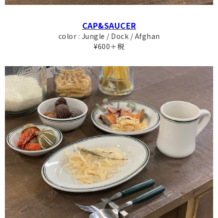
CAP&SAUCER
color : Jungle / Dock / Afghan
¥600＋税