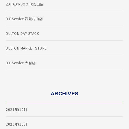
ZAPADY-DOO 代官山店
D.F.Service 武蔵村山店
DULTON DAY STACK
DULTON MARKET STORE
D.F.Service 大宮店
ARCHIVES
2021年(101)
2020年(159)