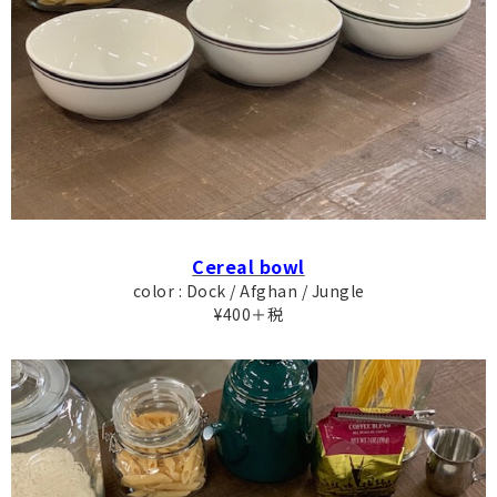
Cereal bowl
color : Dock / Afghan / Jungle
¥400＋税