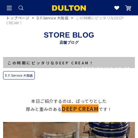
トップページ
>
D.F.Service 大阪店
>
この時期にピッタリなDEEP
CREAM！
STORE BLOG
店舗ブログ
この時期にピッタリなDEEP CREAM！
2019/01/16 18:00
D.F.Service 大阪店
本日ご紹介するのは、ぼってりとした
DEEP CREAM
厚みと重みのある
です！