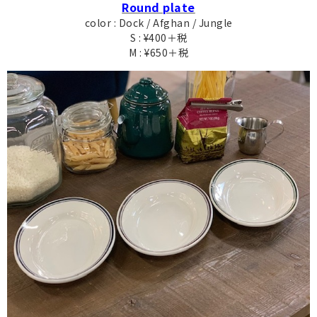
Round plate
color : Dock / Afghan / Jungle
S : ¥400＋税
M : ¥650＋税