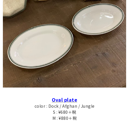
Oval plate
color : Dock / Afghan / Jungle
S : ¥680＋税
M : ¥880＋税