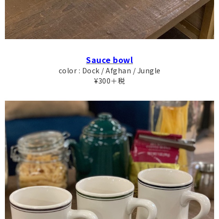
Sauce bowl
color : Dock / Afghan / Jungle
¥300＋税