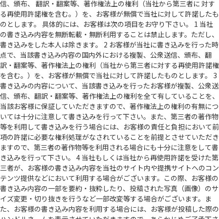
信、頒布、 翻訳・翻案等、著作権法上の権利（当社から第三者に 対す
る再使用許諾権を含む。）を、お客様が無償で当社に対して許諾したも
のとします。 具体的には、お客様は次の項目をお守り下さい。 1 当社
の書き込み内容を無断転載・無断利用することは禁止します。ただし、
書き込みをした本人は除きます。 2 お客様が当社に書き込みを行った時
点で、当該書き込み内容の国内外における複製、公衆送信、頒布、翻
訳・翻案等、著作権法上の権利（当社から第三者に対する再使用許諾権
を含む。）を、お客様が無償で当社に対して許諾したものとします。 3
書き込みの内容について、当該書き込みを行ったお客様が複製、公衆送
信、頒布、翻訳・翻案等、著作権法上の権利を全て有していることを、
当該お客様に保証していただきますので、著作権法上の権利の有無につ
いては十分に注意して書き込みを行って下さい。また、第三者の著作物
等を利用して書き込みを行う場合には、お客様の責任と負担において前
項の許諾に必要な権利処理がなされていることを前提とさせていただき
ますので、第三者の著作物等を利用される場合にも十分に注意をして書
き込みを行って下さい。 4 当社もしくは当社から再使用許諾を受けた第
三者が、お客様の書き込み内容を当社のサイト内や提携サイトへのコン
テンツ提供などにおいて利用する場合がございます。この際、お客様の
書き込み内容の一部を要約・抜粋したり、投稿された写真（画像）のサ
イズ変更・切り抜きを行うなど一部改変等する場合がございます。ま
た、お客様の書き込み内容を利用する場合には、お客様が投稿した際の