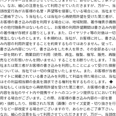
ハンドルネームを表示させていただきますので、あらかじめご了承下さ
い。なお、細心の注意を払って利用させていただきますが、万が一、当
該改変行為がお客様の名誉・声望等を侵害している場合には、当社まで
ご連絡下さい。 5 当社もしくは当社から再使用許諾を受けた第三者が、
お客様の書き込み内容を利用する場合には、地域制限、著作権表示義務
その他付随条件はないものとし、お客様の利用許諾期間は書き込み内容
の著作権が存続する限りとします。また、ロイヤリティ等の対価は一切
発生しないものとします。 6 本規約は、当社が、お客様に対し、書き込
み内容の利用許諾をすることを約束するものではありません。従って、
書き込み内容について、書き込みをした本人を除き、その全部あるいは
一部を問わず、商業目的で利用（使用、再生、複製、複写、販売、再販
売などの形態いかんを問いません）することをお断りいたします。 7 当
社または第三者がお客様の書き込みを利用したことによって受けた損害
については、当社では一切の保証をいたしません。また、お客様が当者
サイトに掲載されている書き込みを利用して利益を得た場合には、当社
はその利益相当額の金員を請求できる権利を有するものとします。 ◆
当社もしくは当社から再使用許諾を受けた第三者が、お客様の書き込み
内容を当社のサイト内や提携サイトへのコンテンツ提供などにおいて利
用する場合がございます。この際、お客様の書き込み内容の一部を要
約・抜粋したり、投稿された写真（画像）のサイズ変更・切り抜きを行
うなど一部改変する場合がございますので、あらかじめご了承下さい。
なお、細心の注意を払って利用させていただきますが、万が一、当該改