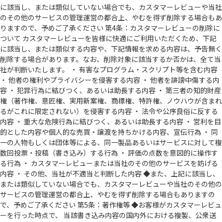
に該当し、または類似していない場合でも、カスタマーレビューや当社
のその他のサービスの管理運営の都合上、やむを得ず削除する場合もあ
りますので、予めご了承ください 第4条：カスタマーレビューの削除に
ついて カスタマーレビューを皆様に快適にご利用いただくため、下記
に該当し、または類似する内容や、下記情報を求める内容は、予告無く
削除する場合があります。なお、削除対象に該当するか否かは、全て当
社が判断いたします。 ・ 有害なプログラム・スクリプト等を含む内容
・ 他者の権利やプライバシーを侵害する内容 ・ 他者を誹謗中傷する内
容 ・ 犯罪行為に結びつく、あるいは助長する内容 ・ 第三者の知的財産
権（著作権、意匠権、実用新案権、商標権、特許権、ノウハウが含まれ
るがこれに限定されない）を侵害する内容 ・ 法令や公序良俗に反する
内容 ・ 重大な危険行為に結びつく、あるいは助長する内容 ・ 営利を目
的とした内容や個人的な売買・譲渡を持ちかける内容、宣伝行為 ・ 同
一の人物もしくは団体等による、同一製品あるいはサービスに対して複
数回投票・投稿（書き込み）する行為 ・ 評価の点数を意図的に操作す
る行為 ・ カスタマーレビューまたは当社のその他のサービスを妨げる
内容 ・ その他、当社が不適当と判断した内容 ◆また、上記に該当し、
または類似していない場合でも、カスタマーレビューや当社のその他の
サービスの管理運営の都合上、やむを得ず削除する場合もありますの
で、予めご了承ください 第5条：著作権等 ◆お客様がカスタマーレビュ
ーを行った時点で、 当該書き込み内容の国内外における複製、公衆送