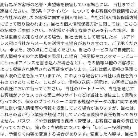
変行為がお客様の名誉・声望等を侵害している場合には、 当社までご
連絡ください。 第6条：プライバシーについて ◆お客様の登録情報およ
び当社が取得したお客様に関する個人情報は、当社の個人情報保護方針
に従って取り扱われます。当社の個人情報保護方針に関しては、こちら
の記載をご参照下さい。 お客様が不適切な書き込みを行った場合、ま
たは重要なお知らせがある場合、当社 会員として取得したメールアド
レス宛に当社からメールを送信する場合がありますので、ご了承くださ
い。 ◆また、次の点にご注意ください。当社のサービス内で自発的に
個人情報やその他の情報を表示した場合（掲示板やカスタマーレビュー
にE-mailアドレスを書き込んだ場合など）、その情報は他のお客様に
よって収集され使用される可能性があります。当社は個人情報の保護に
最大限の注意を払っていますが、このような場合には当社は責任を負う
ものではありません。したがって、情報の送信・開示は、お客様ご自身
の責任において行ってください。 当社のパートナーや、当社を通じて
お客様がアクセスできる第三者のサイトなどは当社とは独立して業務を
行っており、個々のプライバシーに関する規程やデータ収集に関する規
程に従い個人情報等の情報を収集している場合がありますが、当社は、
これらの者が行う業務や規程に対していかなる義務や責任も負っており
ません。パスワードや登録情報の保持・管理は、お客様ご自身の責任で
行ってください。 第7条：当約款について ◆当「レビュー投稿約款」
は、予告なく内容を変更する場合があります。変更した内容は、当社の