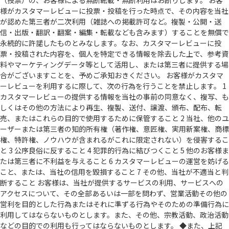
（投票）の、お客様による無断転載・無断利用はお断りします。 お客
様がカスタマーレビューに投票・投稿を行った時点で、その内容を当社
が認めた第三者が二次利用（雑誌への掲載許可など。複製・公開・送
信・出版・翻訳・翻案・編集・転載なども含みます）することを無償で
永続的に許諾したものとみなします。なお、カスタマーレビューに投
票・投稿された内容を、個人を特定できる情報を除去した上で、参考資
料やマーケティングデータ等として活用し、または第三者に提供する場
合がございますことを、予めご承知おきください。 お客様がカスタマ
ーレビューを利用するに際して、次の行為を行うことを禁止します。 1
カスタマーレビューの提供する情報を当社の事前の同意なく、複写、も
しくはその他の方法により再生、複製、送付、譲渡、頒布、配布、転
売、またはこれらの目的で使用するために保管すること 2 当社、他のユ
ーザーまたは第三者の知的所有権（著作権、意匠権、実用新案権、商標
権、特許権、ノウハウが含まれるがこれに限定されない）を侵害するこ
と 3 公序良俗に反すること 4 犯罪的行為に結びつくこと 5 他のお客様ま
たは第三者に不利益を与えること 6 カスタマーレビューの運営を妨げる
こと、または、当社の信用を毀損すること 7 その他、当社が不適当と判
断すること お客様は、当社が提供するサービスの利用、サービスへの
アクセスについて、その全部あるいは一部を問わず、営業活動その他の
営利を目的とした行為またはそれに準ずる行為やそのための準備行為に
利用してはならないものとします。また、その他、宗教活動、政治活動
などの目的での利用も行ってはならないものとします。 ◆また、上記