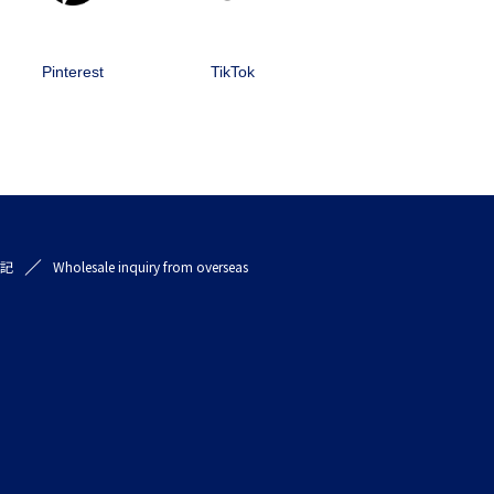
Pinterest
TikTok
記
Wholesale inquiry from overseas