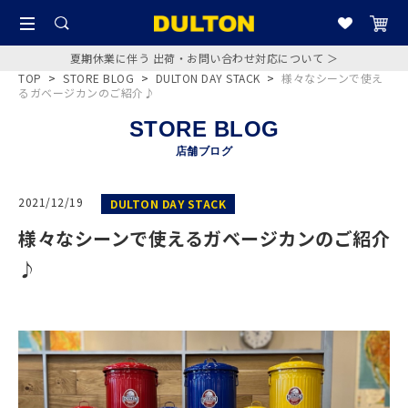
夏期休業に伴う 出荷・お問い合わせ対応について ＞
TOP
>
STORE BLOG
>
DULTON DAY STACK
>
様々なシーンで使え
るガベージカンのご紹介♪
STORE BLOG
店舗ブログ
2021/12/19
DULTON DAY STACK
様々なシーンで使えるガベージカンのご紹介
♪