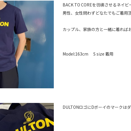
BACK TO COREを彷彿させるネ
男性、女性問わずどなたでもご着用
カップル、家族の方と一緒に着れば
Model:163cm S size 着用
DULTONロゴにDボーイのマーク