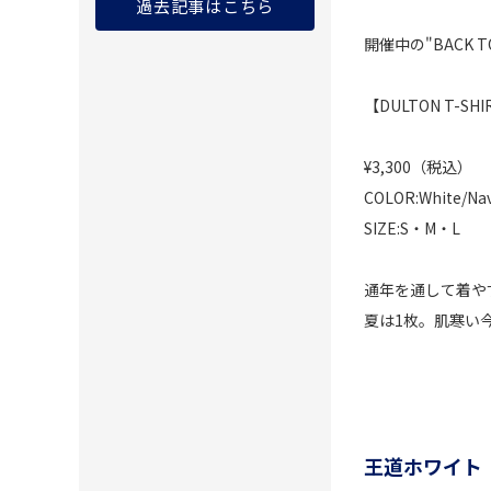
過去記事はこちら
開催中の"BACK
【DULTON T-SH
¥3,300（税込）
COLOR:White/Na
SIZE:S・M・L
通年を通して着やす
夏は1枚。肌寒い
王道ホワイト