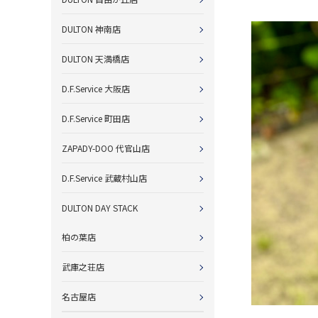
DULTON 神南店
DULTON 天満橋店
D.F.Service 大阪店
D.F.Service 町田店
ZAPADY-DOO 代官山店
D.F.Service 武蔵村山店
DULTON DAY STACK
柏の葉店
武庫之荘店
名古屋店