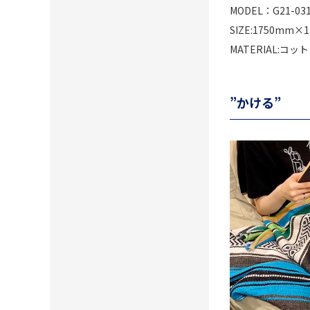
MODEL：G21-03
SIZE:1750mm×
MATERIAL:コ
”かける”