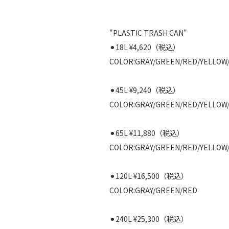
"PLASTIC TRASH CAN"
⚫︎18L ¥4,620（税込）
COLOR:GRAY/GREEN/RED/YELLOW
⚫︎45L ¥9,240（税込）
COLOR:GRAY/GREEN/RED/YELLOW
⚫︎65L ¥11,880（税込）
COLOR:GRAY/GREEN/RED/YELLOW
⚫︎120L ¥16,500（税込）
COLOR:GRAY/GREEN/RED
⚫︎240L ¥25,300（税込）