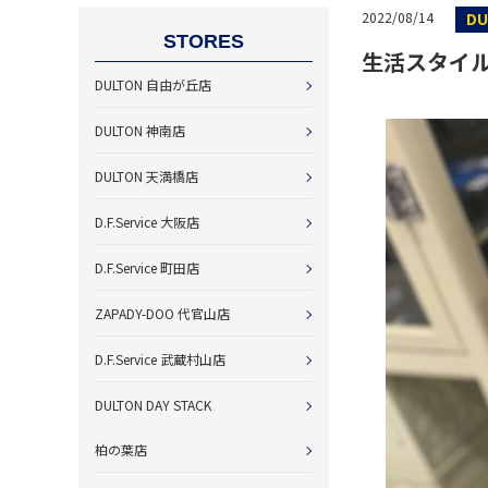
DU
2022/08/14
STORES
生活スタイ
DULTON 自由が丘店
DULTON 神南店
DULTON 天満橋店
D.F.Service 大阪店
D.F.Service 町田店
ZAPADY-DOO 代官山店
D.F.Service 武蔵村山店
DULTON DAY STACK
柏の葉店