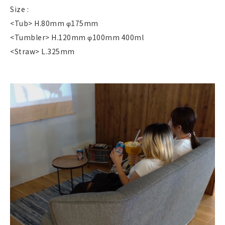
Size :
<Tub> H.80mm φ175mm
<Tumbler> H.120mm φ100mm 400ml
<Straw> L.325mm