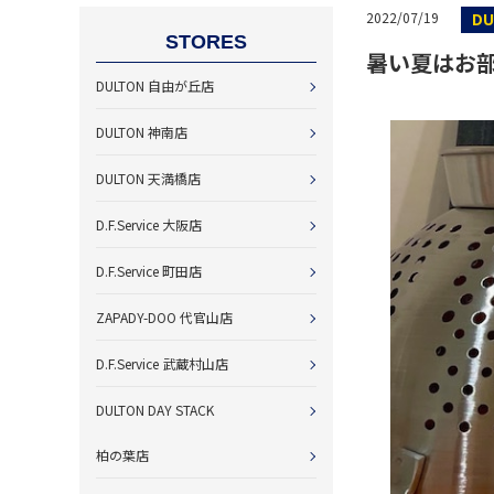
DU
2022/07/19
STORES
暑い夏はお
DULTON 自由が丘店
DULTON 神南店
DULTON 天満橋店
D.F.Service 大阪店
D.F.Service 町田店
ZAPADY-DOO 代官山店
D.F.Service 武蔵村山店
DULTON DAY STACK
柏の葉店