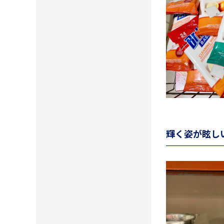
輝く姿が眩し