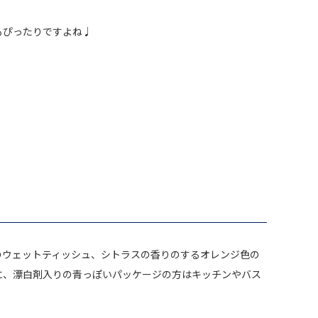
もぴったりですよね♩
のウェットティッシュ、シトラスの香りのするオレンジ色の
に、漂白剤入りの青っぽいパッケージの方はキッチンやバス