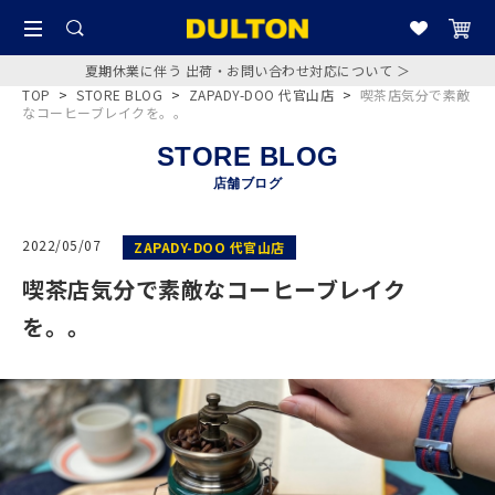
夏期休業に伴う 出荷・お問い合わせ対応について ＞
TOP
>
STORE BLOG
>
ZAPADY-DOO 代官山店
>
喫茶店気分で素敵
なコーヒーブレイクを。。
STORE BLOG
店舗ブログ
2022/05/07
ZAPADY-DOO 代官山店
喫茶店気分で素敵なコーヒーブレイク
を。。