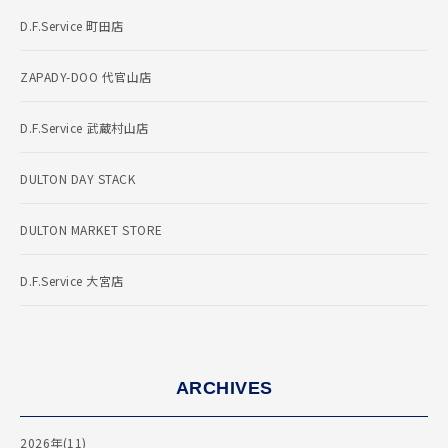
D.F.Service 町田店
ZAPADY-DOO 代官山店
D.F.Service 武蔵村山店
DULTON DAY STACK
DULTON MARKET STORE
D.F.Service 大宮店
ARCHIVES
2026年(11)