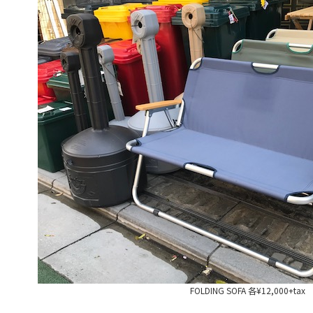
FOLDING SOFA 各¥12,000+tax