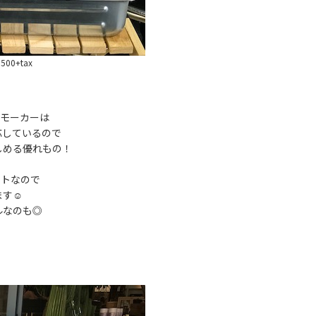
,500+tax
スモーカーは
応しているので
しめる優れもの！
ットなので
す☺︎
ルなのも◎