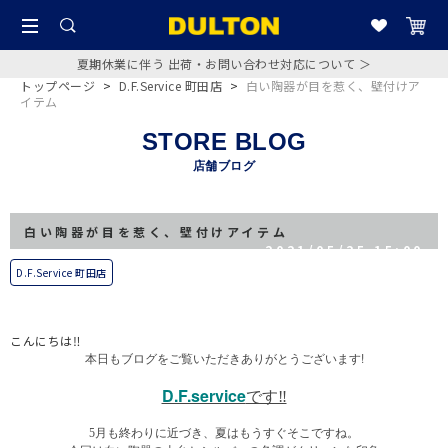
夏期休業に伴う 出荷・お問い合わせ対応について ＞
トップページ
>
D.F.Service 町田店
>
白い陶器が目を惹く、壁付けア
イテム
STORE BLOG
店舗ブログ
白い陶器が目を惹く、壁付けアイテム
2021/05/25 15:00
D.F.Service 町田店
こんにちは‼︎
本日もブログをご覧いただきありがとうございます!
D.F.service
です‼︎
5月も終わりに近づき、夏はもうすぐそこですね。