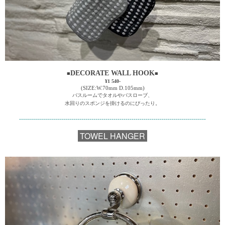
DECORATE WALL HOOK
■
■
¥1 540-
(SIZE:W.70mm D.105mm)
バスルームでタオルやバスローブ、
水回りのスポンジを掛けるのにぴったり。
---------------------------------------------------------------------------------------------
TOWEL HANGER