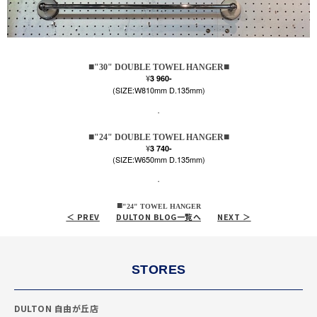
■
■
"30" DOUBLE TOWEL HANGER
¥
3 960-
(SIZE:W810mm D.135mm)
・
■
■
"24" DOUBLE TOWEL HANGER
¥
3 740-
(SIZE:W650mm D.135mm)
・
■
"24" TOWEL
HANGER
＜ PREV
DULTON BLOG一覧へ
NEXT ＞
STORES
DULTON 自由が丘店