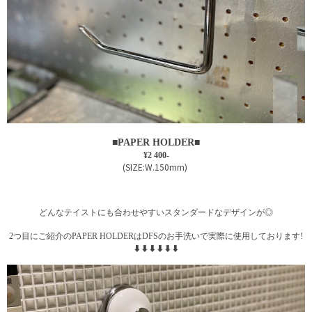
■
■
PAPER HOLDER
¥2 400-
(SIZE:W.150mm)
どんなテイストにも合わせやすいスタンダードなデザインが◎
2つ目にご紹介の
PAPER HOLDERはDFSのお手洗いで実際に使用しております!
⬇︎⬇︎⬇︎⬇︎⬇︎⬇︎