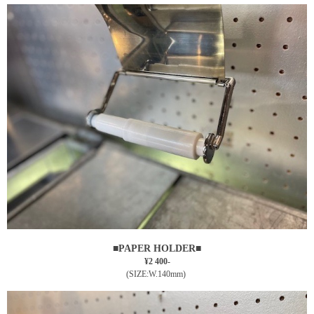
■
■
PAPER HOLDER
¥2 400-
(SIZE:W.140mm)