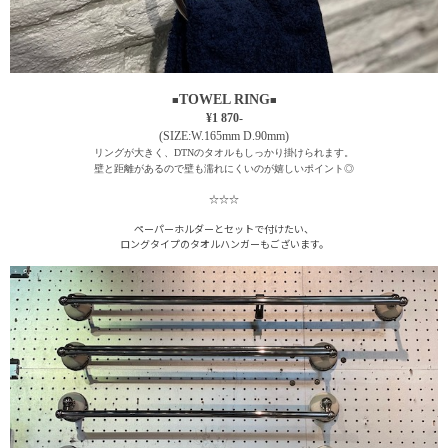
■
TOWEL RING
■
¥1 870-
(SIZE:W.165mm D.90mm)
リングが大きく、DTNのタオルもしっかり掛けられます。
壁と距離があるので壁も濡れにくいのが嬉しいポイント◎
☆
☆
☆
ペーパーホルダーとセットで付けたい、
ロングタイプのタオルハンガーもございます。