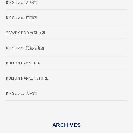
D.F.Service 大阪店
D.F.Service 町田店
ZAPADY-DOO 代官山店
D.F.Service 武蔵村山店
DULTON DAY STACK
DULTON MARKET STORE
D.F.Service 大宮店
ARCHIVES