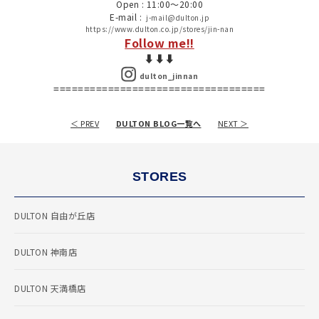
Open : 11:00～20:00
E-mail :
j-mail@dulton.jp
https://www.dulton.co.jp/stores/jin-nan
Follow me!!
⬇︎⬇︎⬇︎
dulton_jinnan
===================================
＜ PREV
DULTON BLOG一覧へ
NEXT ＞
STORES
DULTON 自由が丘店
DULTON 神南店
DULTON 天満橋店