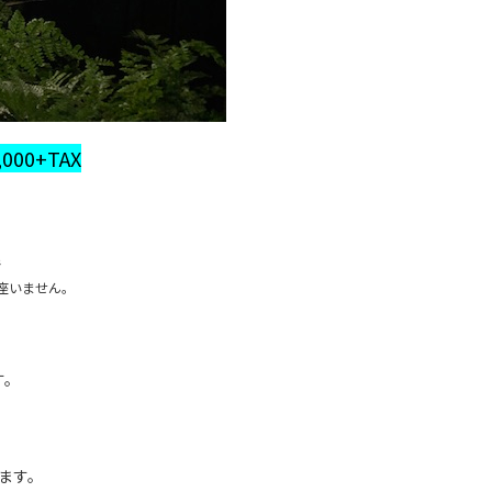
,000+TAX
で
で
座いません。
す。
ます。