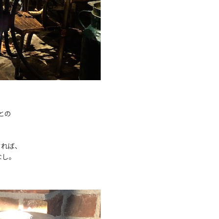
品との
一すれば、
なし。