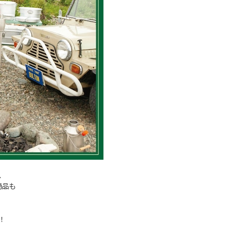
、
商品も
！