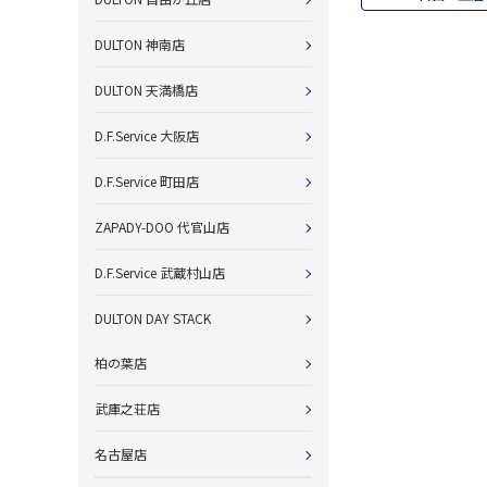
DULTON 神南店
DULTON 天満橋店
D.F.Service 大阪店
D.F.Service 町田店
ZAPADY-DOO 代官山店
D.F.Service 武蔵村山店
DULTON DAY STACK
柏の葉店
武庫之荘店
名古屋店