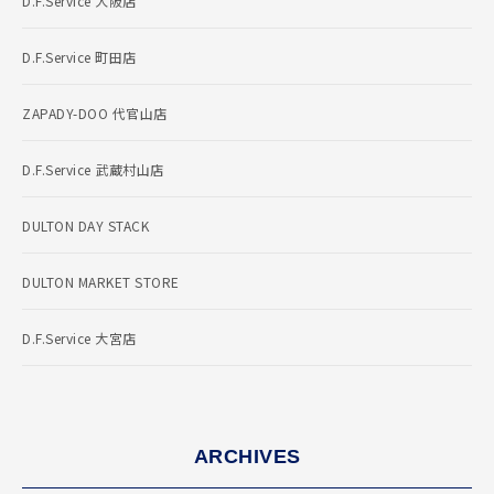
D.F.Service 大阪店
D.F.Service 町田店
ZAPADY-DOO 代官山店
D.F.Service 武蔵村山店
DULTON DAY STACK
DULTON MARKET STORE
D.F.Service 大宮店
ARCHIVES