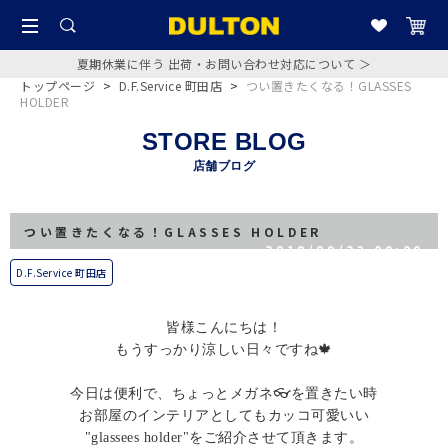
夏期休業に伴う 出荷・お問い合わせ対応について ＞
トップページ
>
D.F.Service 町田店
>
つい置きたくなる！GLASSES
HOLDER
STORE BLOG
店舗ブログ
つい置きたくなる！GLASSES HOLDER
2018/09/23 00:00
D.F.Service 町田店
皆様こんにちは！
もうすっかり涼しい日々ですね🍁
今日は便利で、ちょっとメガネ👓を置きたい時
お部屋のインテリアとしてもカッコ可愛いい
"glassees holder"をご紹介させて頂きます。