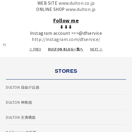
WEB SITE
www.dulton.co.jp
ONLINE SHOP
www.dulton.jp
Follow me
⬇︎⬇︎⬇︎
Instagram account >>>@dfservice
http://instagram.com/dfservice/

＜ PREV
DULTON BLOG一覧へ
NEXT ＞
STORES
DULTON 自由が丘店
DULTON 神南店
DULTON 天満橋店