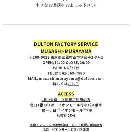
小さなお洒落をお楽しみ下さい!
DULTON FACTORY SERVICE
MUSASHI-MURAYAMA
〒208-0023 東京都武蔵村山市伊奈平2-34-1
OPEN/11:00 CLOSE/20:00
PARKING/23台
TEL☎︎ 042-569-7880
MAIL/musashimurayama@dulton.com
詳しくは
こちら
ACCESS
JR中央線 立川駅ご利用の方
北口1番のりば イオンモール行きバス乗車
"榎一丁目””イオンモール”下車
片道約25分
多摩モノレール/西武拝島線 玉川上水駅ご利用の方
北口 イオンモール行きバス乗車