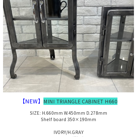
【NEW】
MINI TRIANGLE CABINET H660
SIZE: H.660mm W.450mm D.278mm
Shelf board 350×190mm
IVORY/H.GRAY