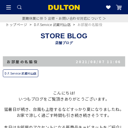
夏期休業に伴う 出荷・お問い合わせ対応について ＞
トップページ
>
D.F.Service 武蔵村山店
>
お部屋の名脇役
STORE BLOG
店舗ブログ
お部屋の名脇役
2021/08/07 11:06
D.F.Service 武蔵村山店
こんにちは!
いつもブログをご覧頂きありがとうございます。
猛暑日が続き、台風も上陸するなどすっかり夏になりましたね。
お家で涼しく過ごす時間も引き続き続きそうです。
本日はお部屋のアクセントになる新商品キャビネットをご紹介し