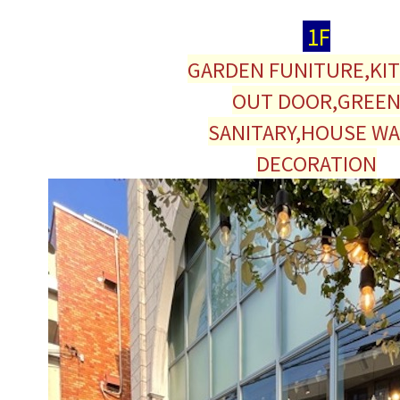
1F
GARDEN FUNITURE,KI
OUT DOOR,GREE
SANITARY,HOUSE W
DECORATION