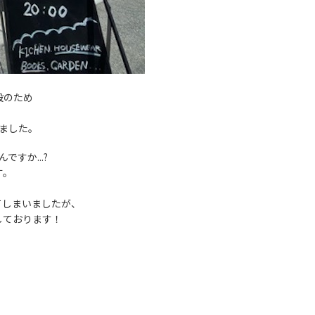
設のため
しました。
すか...?
す。
てしまいましたが、
しております！
た