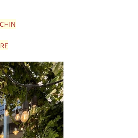
TCHIN
N
ARE