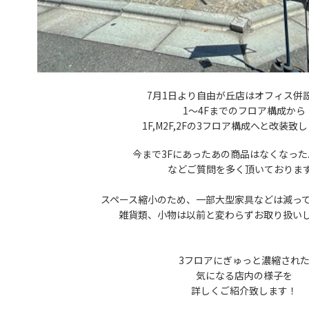
7月1日より自由が丘店はオフィス併
1〜4Fまでのフロア構成から
1F,M2F,2Fの3フロア構成へと改装致
今まで3Fにあったあの商品はなくなったんで
などご質問を多く頂いておりま
スペース縮小のため、一部大型家具などは減っ
雑貨類、小物は以前と変わらずお取り扱い
3フロアにぎゅっと濃縮され
気になる店内の様子を
詳しくご紹介致します！